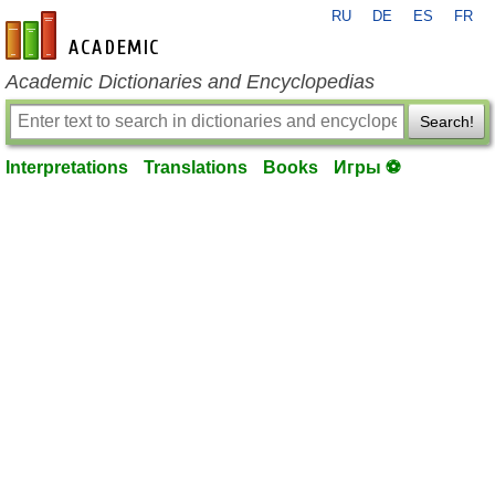
RU
DE
ES
FR
en-academic.com
Academic Dictionaries and Encyclopedias
Search!
Interpretations
Translations
Books
Игры ⚽