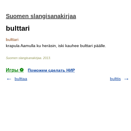
Suomen slangisanakirjaa
bulttari
bulttari
krapula Aamulla ku heräsin, iski kauhee bulttari päälle.
Suomen slangisanakirjaa
.
2013
.
Игры ⚽
Поможем сделать НИР
bulttaa
bulttis